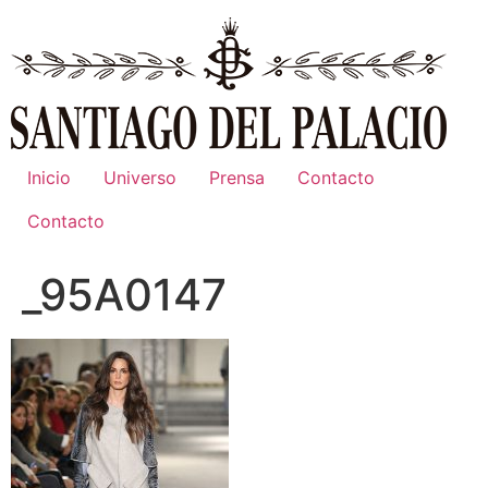
Ir
al
contenido
Inicio
Universo
Prensa
Contacto
Contacto
_95A0147