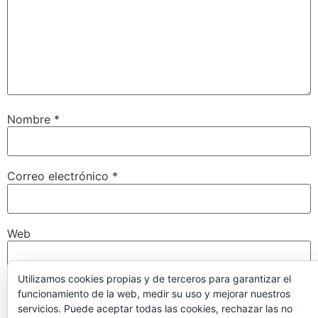
Nombre
*
Correo electrónico
*
Web
Utilizamos cookies propias y de terceros para garantizar el
funcionamiento de la web, medir su uso y mejorar nuestros
Guarda mi nombre, correo electrónico y web en este
servicios. Puede aceptar todas las cookies, rechazar las no
navegador para la próxima vez que comente.