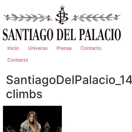
Ir
al
contenido
Inicio
Universo
Prensa
Contacto
Contacto
SantiagoDelPalacio_1
climbs