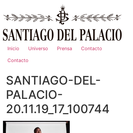
Ir
al
contenido
Inicio
Universo
Prensa
Contacto
Contacto
SANTIAGO-DEL-
PALACIO-
20.11.19_17_100744