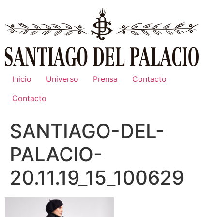
Ir
al
contenido
Inicio
Universo
Prensa
Contacto
Contacto
SANTIAGO-DEL-
PALACIO-
20.11.19_15_100629