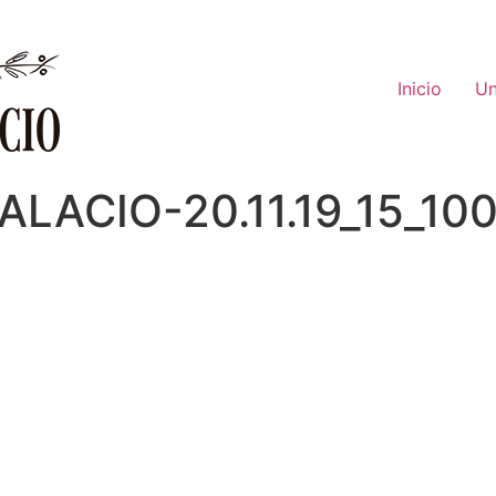
Inicio
Un
LACIO-20.11.19_15_10