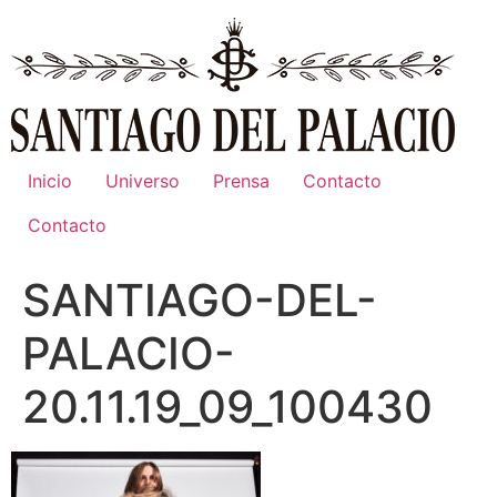
Ir
al
contenido
Inicio
Universo
Prensa
Contacto
Contacto
SANTIAGO-DEL-
PALACIO-
20.11.19_09_100430