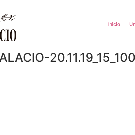
Inicio
Un
LACIO-20.11.19_15_10