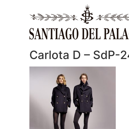
Ir
al
contenido
Carlota D – SdP-