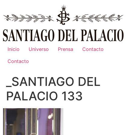
Ir
al
contenido
Inicio
Universo
Prensa
Contacto
Contacto
_SANTIAGO DEL
PALACIO 133