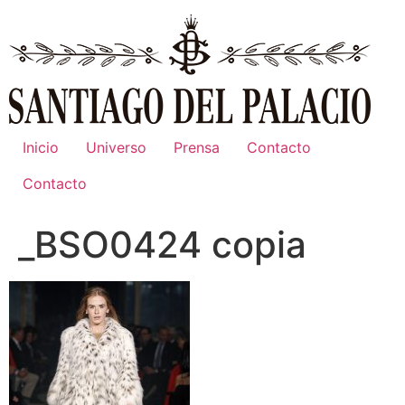
Ir
al
contenido
Inicio
Universo
Prensa
Contacto
Contacto
_BSO0424 copia