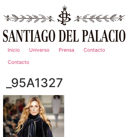
Ir
al
contenido
Inicio
Universo
Prensa
Contacto
Contacto
_95A1327