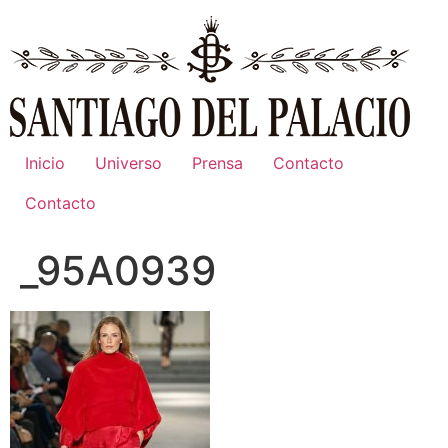
Ir
al
contenido
Inicio
Universo
Prensa
Contacto
Contacto
_95A0939