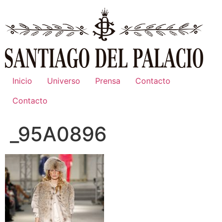
Ir
al
contenido
Inicio
Universo
Prensa
Contacto
Contacto
_95A0896