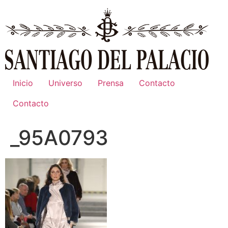
Ir
al
contenido
Inicio
Universo
Prensa
Contacto
Contacto
_95A0793