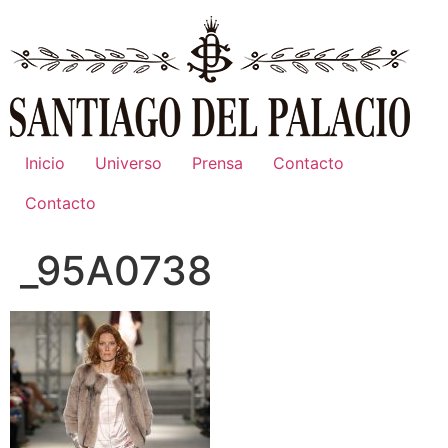
Ir
al
contenido
Inicio
Universo
Prensa
Contacto
Contacto
_95A0738