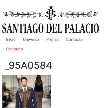
Ir
al
contenido
Inicio
Universo
Prensa
Contacto
Contacto
_95A0584