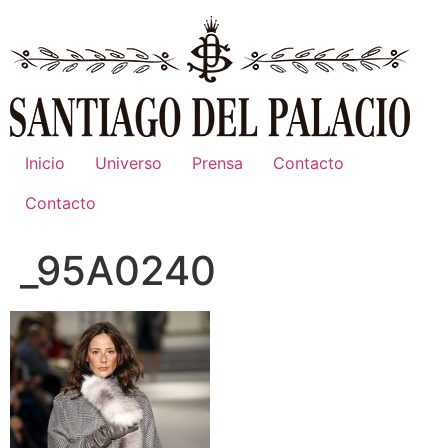
Ir
al
contenido
Inicio
Universo
Prensa
Contacto
Contacto
_95A0240