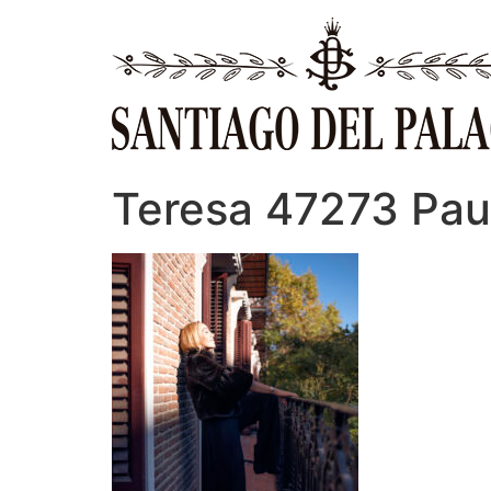
Ir
al
contenido
Teresa 47273 Pau