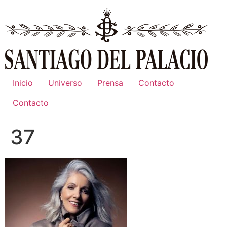
Ir
al
contenido
Inicio
Universo
Prensa
Contacto
Contacto
37