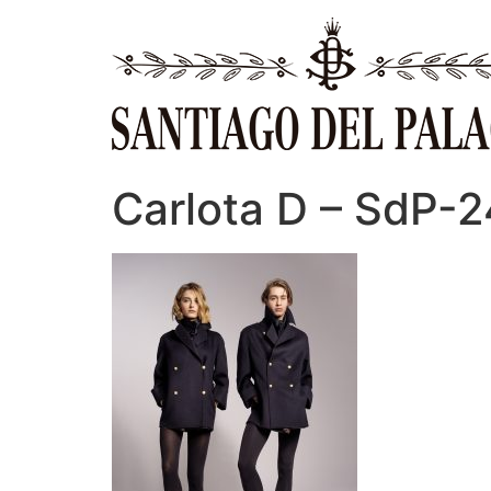
Ir
al
contenido
Carlota D – SdP-